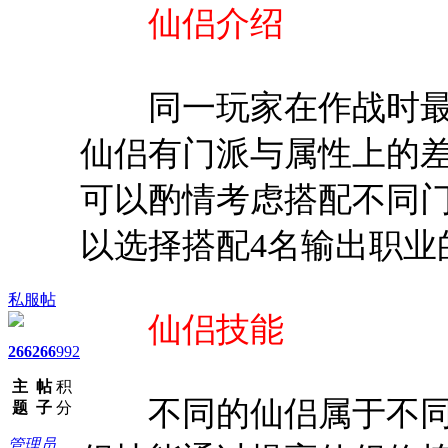
仙侣介绍
同一玩家在作战时最多
仙侣有门派与属性上的
可以酌情考虑搭配不同
以选择搭配4名输出职业
私服帖
仙侣技能
266
266
992
主
帖
积
不同的仙侣属于不同
题
子
分
管理员