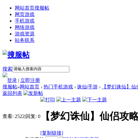
网站首页
搜服帖
网页游戏
手机游戏
网络游戏
游戏资源
站务联系
搜索
登录
|
立即注册
搜服帖
»
网站首页
›
热门手机游戏
›
诛仙|手游
›
【梦幻诛仙】仙
返回列表
【梦幻诛仙】仙侣攻
查看:
2522
|
回复:
0
[复制链接]