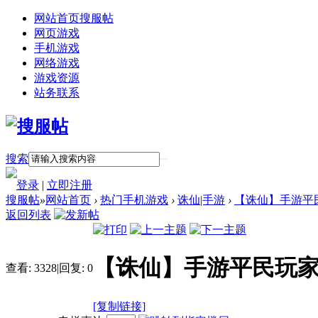
网站首页
搜服帖
网页游戏
手机游戏
网络游戏
游戏资源
站务联系
搜索
登录
|
立即注册
搜服帖
»
网站首页
›
热门手机游戏
›
诛仙|手游
›
【诛仙】手游平
返回列表
【诛仙】手游平民玩
查看:
3328
|
回复:
0
[复制链接]