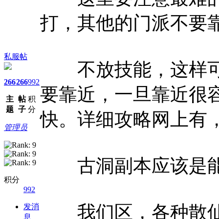
打，其他的门派不要
私服帖
不放技能，这样可
266
266
992
要靠近，一旦靠近很容
主
帖
积
题
子
分
快。详细攻略网上有
管理员
古洞副本应该是能
积分
992
我们区，各种散仙装
发消
息