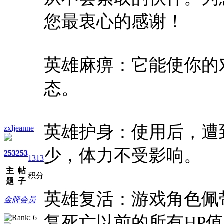
您最衷心的感谢！
英雄麻痹：它能使你的对
态。
英雄护身：使用后，遭
zxljeanne
少，体力不受影响。
253
253
1313
主
帖
积分
题
子
英雄复活：游戏角色佩带
金牌会员
复死亡以前的所有HP值