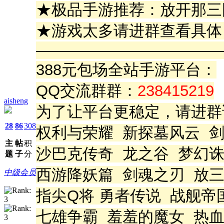
★极品手游推荐：放开那三
★游戏太多请进群查看具体
————————————
388元包场全站手游平台：
QQ交流群群：
238415219
aisheng
为了让平台更稳定，请进群
28
86
308
权利与荣耀 新探墓风云 
主
帖
积
沙巴克传奇 龙之谷 梦幻诛
题
子
分
西游降妖篇 剑魂之刃 放
中级会员
指尖Q将 勇者传说 战舰帝
七雄争霸 羞羞的魔女 热