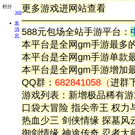
更多游戏进网站查看
积分
308
————————————
发
588元包场全站手游平台：
消
息
本平台是全网gm手游最多
本平台是全网gm手游单款
本平台是全网gm手游增加
QQ群：
682841058（
进群
游戏列表：新增极品稀有游
口袋大冒险 指尖帝王 权力
热血少三 剑侠情缘 探墓风
御剑情缘 神途传奇 忍者大