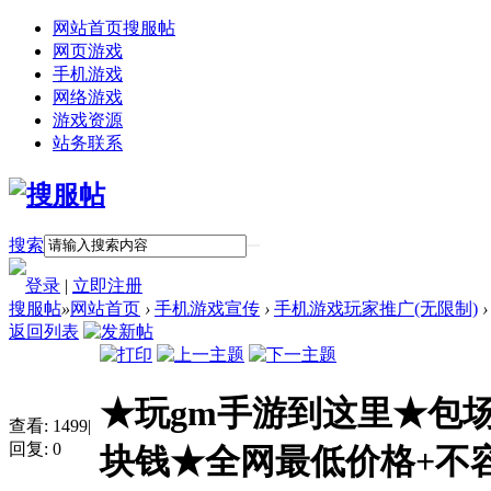
网站首页
搜服帖
网页游戏
手机游戏
网络游戏
游戏资源
站务联系
搜索
登录
|
立即注册
搜服帖
»
网站首页
›
手机游戏宣传
›
手机游戏玩家推广(无限制)
›
返回列表
★玩gm手游到这里★包
查看:
1499
|
回复:
0
块钱★全网最低价格+不