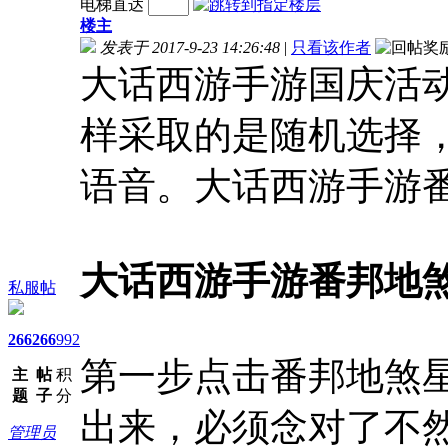
电梯直达
楼主
发表于 2017-9-23 14:26:48
|
只看该作者
大话西游手游国庆活
样采取的是随机选择
语音。大话西游手游
大话西游手游番邦地
私服帖
266
266
992
第一步点击番邦地煞
主
帖
积
题
子
分
出来，必须念对了不
管理员