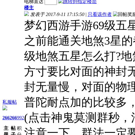
电梯直达
楼主
发表于 2017-9-11 17:15:50
|
只看该作者
梦幻西游手游69级五
之前能通关地煞3星的
级地煞五星怎么打?地
方寸要比对面的神封无
封无量慢，对面的物
普陀耐点加的比较多
私服帖
(点击神鬼莫测群秒，
266
266
992
主
帖
积
注意一下，群法一定
题
子
分