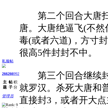
第二个回合大唐扫
唐。大唐绝逼飞(不然
毒(或者六道)，方寸
很高5件封封不中。
私服帖
第三个回合继续封
266
266
992
主
帖
积
就罗汉。杀死大唐和
题
子
分
管理员
直接封3，或者开大点