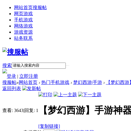
网站首页
搜服帖
网页游戏
手机游戏
网络游戏
游戏资源
站务联系
搜索
登录
|
立即注册
搜服帖
»
网站首页
›
热门手机游戏
›
梦幻西游|手游
›
【梦幻西游
返回列表
【梦幻西游】手游神
查看:
3643
|
回复:
1
[复制链接]