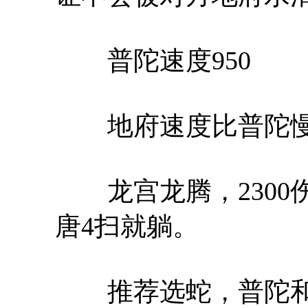
普陀速度950
地府速度比普陀
龙宫龙腾，2300
唐4扫就躺。
推荐选蛇，普陀和