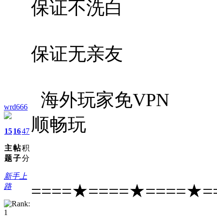
保证不洗白
保证无亲友
海外玩家免VPN
wrd666
顺畅玩
15
16
47
主
帖
积
题
子
分
新手上
====★====★====★=
路