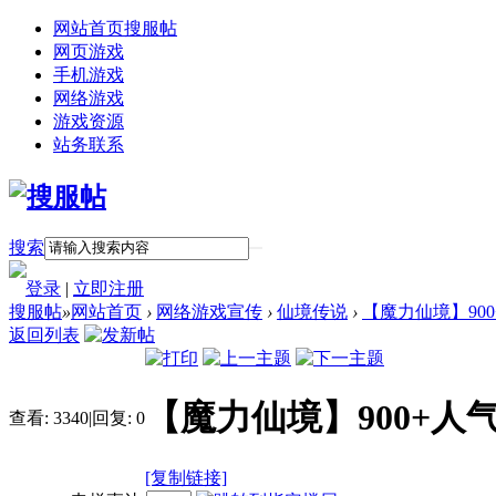
网站首页
搜服帖
网页游戏
手机游戏
网络游戏
游戏资源
站务联系
搜索
登录
|
立即注册
搜服帖
»
网站首页
›
网络游戏宣传
›
仙境传说
›
【魔力仙境】900+
返回列表
【魔力仙境】900+人气
查看:
3340
|
回复:
0
[复制链接]